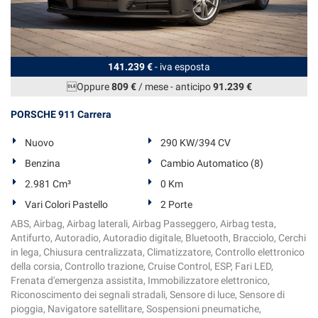
tta
ti
mpre
Cookie necessari
141.239 €
- iva esposta
ilitato
Oppure
809 €
/ mese
-
anticipo
91.239 €
Cookie delle preferenze
PORSCHE 911 Carrera
Cookie per il miglioramento dell'esperienza utente
Nuovo
290 KW/394 CV
Benzina
Cambio Automatico (8)
Cookie analitici
2.981 Cm³
0 Km
Vari Colori Pastello
2 Porte
Cookie di marketing
ABS, Airbag, Airbag laterali, Airbag Passeggero, Airbag testa,
Antifurto, Autoradio, Autoradio digitale, Bluetooth, Bracciolo, Cerchi
in lega, Chiusura centralizzata, Climatizzatore, Controllo elettronico
Leggi
della corsia, Controllo trazione, Cruise Control, ESP, Fari LED,
la
Frenata d'emergenza assistita, Immobilizzatore elettronico,
cookie
Riconoscimento dei segnali stradali, Sensore di luce, Sensore di
policy
pioggia, Navigatore satellitare, Sospensioni pneumatiche,