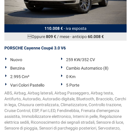
110.008 €
- iva esposta
Oppure
809 €
/ mese
-
anticipo
60.008 €
PORSCHE Cayenne Coupé 3.0 V6
Nuovo
259 KW/352 CV
Benzina
Cambio Automatico (8)
2.995 Cm³
0 Km
Vari Colori Pastello
5 Porte
ABS, Airbag, Airbag laterali, Airbag Passeggero, Airbag testa,
Antifurto, Autoradio, Autoradio digitale, Bluetooth, Bracciolo, Cerchi
in lega, Chiusura centralizzata, Climatizzatore, Controllo trazione,
Cruise Control, ESP, Fari LED, Fendinebbia, Frenata d'emergenza
assistita, Immobilizzatore elettronico, Interni in pelle, Regolazione
elettrica sedili, Riconoscimento dei segnali stradali, Sensore di luce,
Sensore di pioggia, Sensori di parcheggio posteriori, Servosterzo,