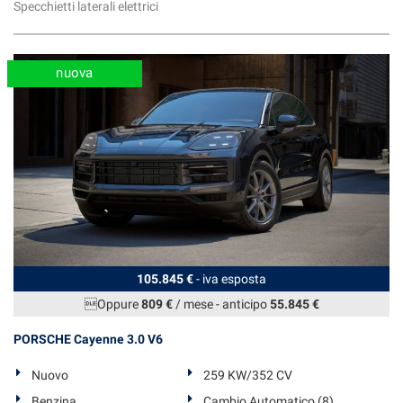
Specchietti laterali elettrici
Salva
le
impostazioni
nuova
105.845 €
- iva esposta
Oppure
809 €
/ mese
-
anticipo
55.845 €
PORSCHE Cayenne 3.0 V6
Nuovo
259 KW/352 CV
Benzina
Cambio Automatico (8)