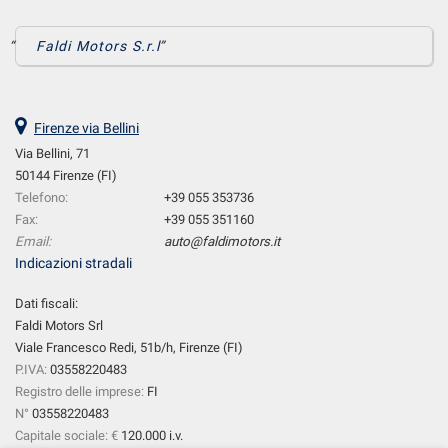
Faldi Motors S.r.l
Firenze via Bellini
Via Bellini, 71
50144 Firenze (FI)
Telefono:
+39 055 353736
Fax:
+39 055 351160
Email:
auto@faldimotors.it
Indicazioni stradali
Dati fiscali:
Faldi Motors Srl
Viale Francesco Redi, 51b/h, Firenze (FI)
P.IVA:
03558220483
Registro delle imprese:
FI
N°
03558220483
Capitale sociale: €
120.000 i.v.