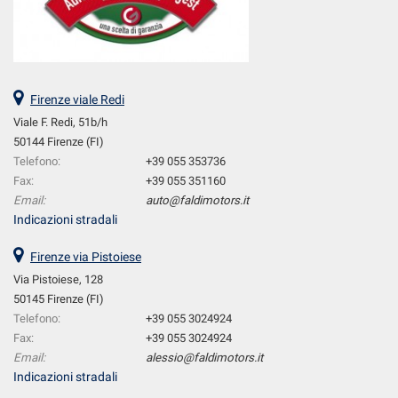
Firenze viale Redi
Viale F. Redi, 51b/h
50144 Firenze (FI)
Telefono:
+39 055 353736
Fax:
+39 055 351160
Email:
auto@faldimotors.it
Indicazioni stradali
Firenze via Pistoiese
Via Pistoiese, 128
50145 Firenze (FI)
Telefono:
+39 055 3024924
Fax:
+39 055 3024924
Email:
alessio@faldimotors.it
Indicazioni stradali