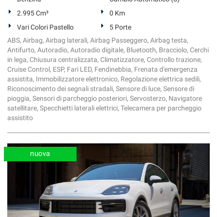
2.995 Cm³
0 Km
Vari Colori Pastello
5 Porte
ABS, Airbag, Airbag laterali, Airbag Passeggero, Airbag testa,
Antifurto, Autoradio, Autoradio digitale, Bluetooth, Bracciolo, Cerchi
in lega, Chiusura centralizzata, Climatizzatore, Controllo trazione,
Cruise Control, ESP, Fari LED, Fendinebbia, Frenata d'emergenza
assistita, Immobilizzatore elettronico, Regolazione elettrica sedili,
Riconoscimento dei segnali stradali, Sensore di luce, Sensore di
pioggia, Sensori di parcheggio posteriori, Servosterzo, Navigatore
satellitare, Specchietti laterali elettrici, Telecamera per parcheggio
assistito
nuova