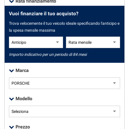
Rata finanziamento
tracciamento
che
Vuoi finanziare il tuo acquisto?
adottiamo
CONTATTI
per
Trova velocemente il tuo veicolo ideale specificando l'anticipo e
offrire
la spesa mensile massima
le
NEWS
funzionalità
e
NEWS
svolgere
le
Importo indicativo per un periodo di 84 mesi
attività
di
Marca
seguito
descritte.
Per
ottenere
maggiori
Modello
informazioni
sull'utilità
e
sul
funzionamento
Prezzo
di