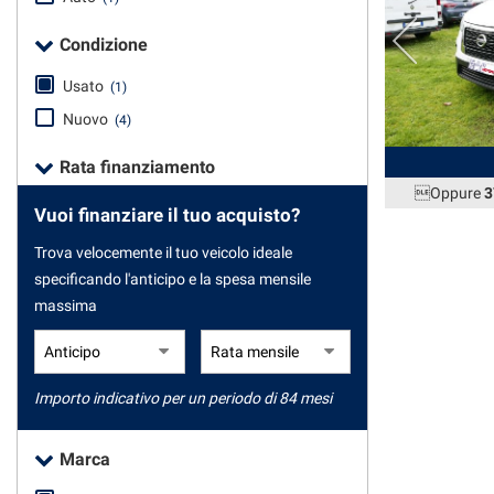
tracciamento
che
Condizione
adottiamo
CONTATTI
per
Usato
(1)
offrire
le
NEWS
Nuovo
(4)
funzionalità
e
Rata finanziamento
NEWS
svolgere
Oppure
3
le
Vuoi finanziare il tuo acquisto?
attività
di
Trova velocemente il tuo veicolo ideale
seguito
specificando l'anticipo e la spesa mensile
descritte.
massima
Per
ottenere
maggiori
informazioni
Importo indicativo per un periodo di 84 mesi
sull'utilità
e
sul
Marca
funzionamento
di