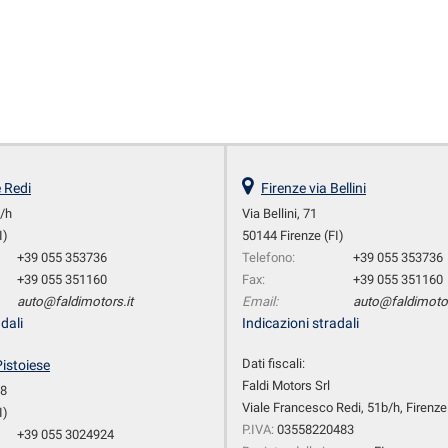
e Redi
Firenze via Bellini
b/h
Via Bellini, 71
I)
50144 Firenze (FI)
+39 055 353736
Telefono:
+39 055 353736
+39 055 351160
Fax:
+39 055 351160
auto@faldimotors.it
Email:
auto@faldimotor
dali
Indicazioni stradali
Dati fiscali:
Pistoiese
Faldi Motors Srl
28
Viale Francesco Redi, 51b/h, Firenze 
I)
P.IVA:
03558220483
+39 055 3024924