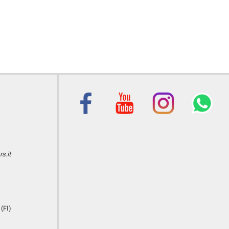
s.it
(FI)