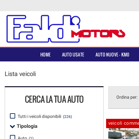
HOME
Le
tue
preferenze
AUTO USATE
di
consenso
AUTO NUOVE – KM0
Il
HOME
AUTO USATE
AUTO NUOVE – KM0
seguente
pannello
AUTO D’EPOCA
ti
Lista veicoli
consente
di
VEICOLI COMMERCIALI
esprimere
le
CERCA LA TUA AUTO
Ordina per:
tue
AUTO PER NEOPATENTATI
preferenze
di
consenso
Tutti i veicoli disponibili
(226)
ASSISTENZA
alle
veicoli comme
Tipologia
tecnologie
di
SEDI
Auto
(1)