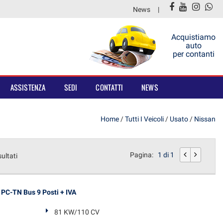
News
Acquistiamo
auto
per contanti
ASSISTENZA
SEDI
CONTATTI
NEWS
Home
/
Tutti I Veicoli
/
Usato
/
Nissan
Pagina:
1 di 1
sultati
PC-TN Bus 9 Posti + IVA
81 KW/110 CV