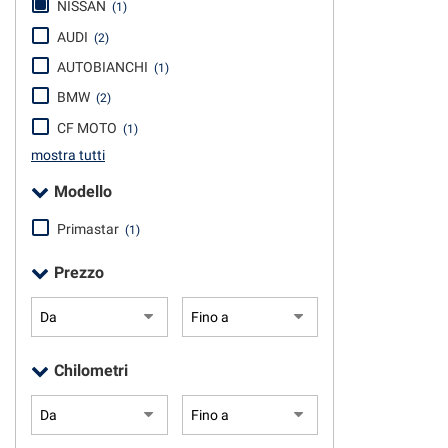
NISSAN
(1)
questi
AUDI
(2)
strumenti
di
AUTOBIANCHI
(1)
tracciamento
BMW
si
(2)
rimanda
CF MOTO
(1)
alla
mostra tutti
cookie
policy.
Modello
Puoi
rivedere
Primastar
(1)
e
modificare
Prezzo
le
tue
scelte
in
qualsiasi
Chilometri
momento.