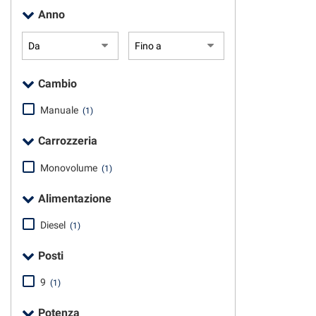
tta
Anno
ti
mpre
Cookie necessari
Cambio
ilitato
Manuale
(1)
Cookie delle preferenze
Carrozzeria
Cookie per il miglioramento dell'esperienza utente
Monovolume
(1)
Cookie analitici
Alimentazione
Cookie di marketing
Diesel
(1)
Posti
9
(1)
Potenza