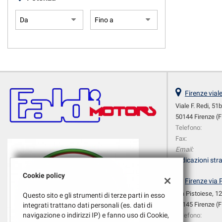
Firenze vial
Viale F. Redi, 51
50144 Firenze (F
Telefono:
Fax:
Email:
Indicazioni stra
Cookie policy
Firenze via 
Via Pistoiese, 1
Questo sito e gli strumenti di terze parti in esso
50145 Firenze (F
integrati trattano dati personali (es. dati di
navigazione o indirizzi IP) e fanno uso di Cookie,
Telefono: