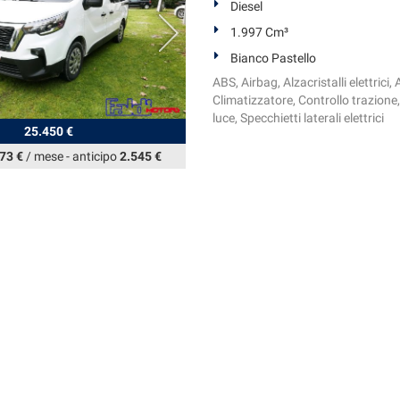
Diesel
1.997 Cm³
Bianco Pastello
ABS, Airbag, Alzacristalli elettric
Climatizzatore, Controllo trazione,
luce, Specchietti laterali elettrici
25.450 €
73 €
/ mese
-
anticipo
2.545 €