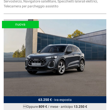
Servosterzo, Navigatore satellitare, Specchietti laterali elettrici,
Telecamera per parcheggio assistito
nuova
63.250 €
- iva esposta
Oppure
809 €
/ mese
-
anticipo
13.250 €