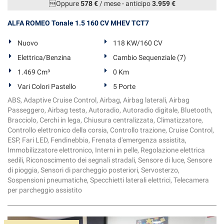
Oppure
578 €
/ mese
-
anticipo
3.959 €
ALFA ROMEO Tonale 1.5 160 CV MHEV TCT7
Nuovo
118 KW/160 CV
Elettrica/Benzina
Cambio Sequenziale (7)
1.469 Cm³
0 Km
Vari Colori Pastello
5 Porte
ABS, Adaptive Cruise Control, Airbag, Airbag laterali, Airbag
Passeggero, Airbag testa, Autoradio, Autoradio digitale, Bluetooth,
Bracciolo, Cerchi in lega, Chiusura centralizzata, Climatizzatore,
Controllo elettronico della corsia, Controllo trazione, Cruise Control,
ESP, Fari LED, Fendinebbia, Frenata d'emergenza assistita,
Immobilizzatore elettronico, Interni in pelle, Regolazione elettrica
sedili, Riconoscimento dei segnali stradali, Sensore di luce, Sensore
di pioggia, Sensori di parcheggio posteriori, Servosterzo,
Sospensioni pneumatiche, Specchietti laterali elettrici, Telecamera
per parcheggio assistito