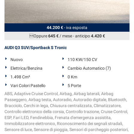
44.200 €
- iva esposta
Oppure
645 €
/ mese
-
anticipo
4.420 €
AUDI Q3 SUV/Sportback S Tronic
Nuovo
110 KW/150 CV
Elettrica/Benzina
Cambio Automatico (7)
1.498 Cm³
0 Km
Vari Colori Pastello
5 Porte
ABS, Adaptive Cruise Control, Airbag, Airbag laterali, Airbag
Passeggero, Airbag testa, Autoradio, Autoradio digitale, Bluetooth,
Bracciolo, Cerchi in lega, Chiusura centralizzata, Climatizzatore,
Controllo elettronico della corsia, Controllo trazione, Cruise Control,
ESP, Fari LED, Fendinebbia, Frenata d'emergenza assistita,
Immobilizzatore elettronico, Riconoscimento dei segnali stradali,
Sensore di luce, Sensore di pioggia, Sensori di parcheggio posteriori,