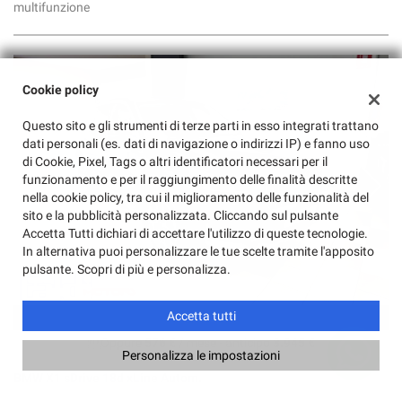
multifunzione
Cookie policy
Questo sito e gli strumenti di terze parti in esso integrati trattano
dati personali (es. dati di navigazione o indirizzi IP) e fanno uso
di Cookie, Pixel, Tags o altri identificatori necessari per il
funzionamento e per il raggiungimento delle finalità descritte
nella cookie policy, tra cui il miglioramento delle funzionalità del
sito e la pubblicità personalizzata. Cliccando sul pulsante
Accetta Tutti dichiari di accettare l'utilizzo di queste tecnologie.
In alternativa puoi personalizzare le tue scelte tramite l'apposito
pulsante. Scopri di più e personalizza.
Accetta tutti
39.450 €
Oppure
576 €
/ mese
-
anticipo
3.945 €
Personalizza le impostazioni
BMW X1 sDrive 18d xLine Autom.