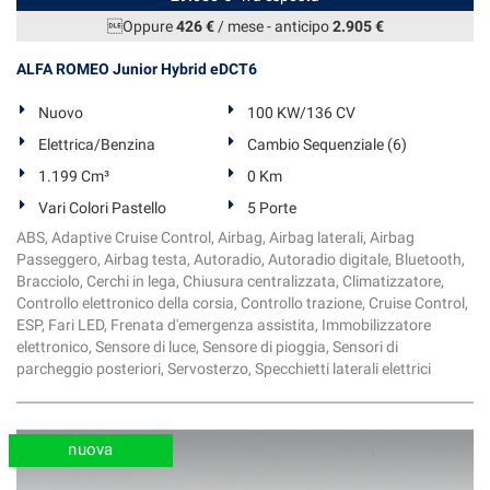
tta
ti
Oppure
426 €
/ mese
-
anticipo
2.905 €
ALFA ROMEO Junior Hybrid eDCT6
mpre
Cookie necessari
Nuovo
100 KW/136 CV
ilitato
Elettrica/Benzina
Cambio Sequenziale (6)
Cookie delle preferenze
1.199 Cm³
0 Km
Vari Colori Pastello
5 Porte
Cookie per il miglioramento dell'esperienza utente
ABS, Adaptive Cruise Control, Airbag, Airbag laterali, Airbag
Passeggero, Airbag testa, Autoradio, Autoradio digitale, Bluetooth,
Cookie analitici
Bracciolo, Cerchi in lega, Chiusura centralizzata, Climatizzatore,
Controllo elettronico della corsia, Controllo trazione, Cruise Control,
Cookie di marketing
ESP, Fari LED, Frenata d'emergenza assistita, Immobilizzatore
elettronico, Sensore di luce, Sensore di pioggia, Sensori di
parcheggio posteriori, Servosterzo, Specchietti laterali elettrici
Leggi
la
cookie
nuova
policy