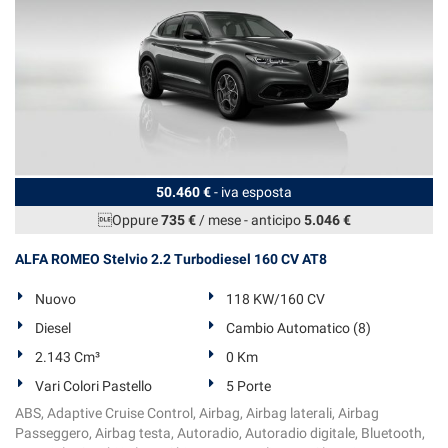
Salva
le
impostazioni
50.460 €
- iva esposta
Oppure
735 €
/ mese
-
anticipo
5.046 €
ALFA ROMEO Stelvio 2.2 Turbodiesel 160 CV AT8
Nuovo
118 KW/160 CV
Diesel
Cambio Automatico (8)
2.143 Cm³
0 Km
Vari Colori Pastello
5 Porte
ABS, Adaptive Cruise Control, Airbag, Airbag laterali, Airbag
Passeggero, Airbag testa, Autoradio, Autoradio digitale, Bluetooth,