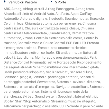
Vari Colori Pastello
5 Porte
ABS, Airbag, Airbag laterali, Airbag Passeggero, Airbag testa,
Alzacristalli elettrici, Android Auto, Antifurto, Apple CarPlay,
Autoradio, Autoradio digitale, Bluetooth, Boardcomputer, Bracciolo,
Cerchi in lega, Chiamata automatica per emergenze, Chiusura
centralizzata, Chiusura centralizzata senza chiave, Chiusura
centralizzata telecomandata, Climatizzatore, Climatizzatore
automatico, 2 zone, Controllo elettronico della corsia, Controllo
trazione, Controllo vocale, Cruise Control, ESP, Fari LED, Frenata
d'emergenza assistita, Freno di stazionamento elettrico,
Immobilizzatore elettronico, Isofix, Kit antipanne, Limitatore di
velocità, Luci diurne, Monitoraggio pressione pneumatici, Park
Distance Control, Pneumatici estivi, Portapacchi, Riconoscimento
dei segnali stradali, Schermo multifunzione interamente digitale,
Sedile posteriore sdoppiato, Sedili riscaldati, Sensore di luce,
Sensore di pioggia, Sensori di parcheggio anteriori, Sensori di
parcheggio posteriori, Servosterzo, Sistema di avviso di distanza,
Sistema di chiamata d'emergenza, Navigatore satellitare, Sistema di
parcheggio automatico, Sistema di riconoscimento della
stanchezza, Ski bag, Sound system, Specchietti laterali elettrici,
Spoiler, Start/Stop Automatico, Streaming musicale integrato,
Telecamera per parcheggio assistito, USB, Volante in pelle, Volante