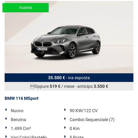
nuova
35.500 €
- iva esposta
Oppure
519 €
/ mese
-
anticipo
3.550 €
BMW 116 MSport
Nuovo
90 KW/122 CV
Benzina
Cambio Sequenziale (7)
1.499 Cm³
0 Km
Vari Colori Pastello
5 Porte