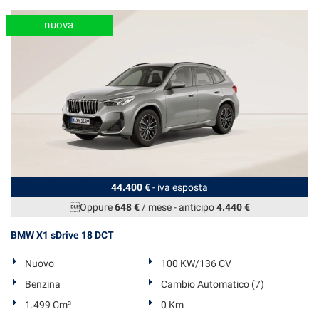
nuova
44.400 €
- iva esposta
Oppure
648 €
/ mese
-
anticipo
4.440 €
BMW X1 sDrive 18 DCT
Nuovo
100 KW/136 CV
Benzina
Cambio Automatico (7)
1.499 Cm³
0 Km