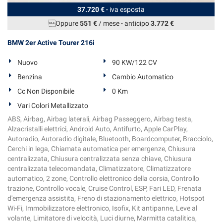
37.720 €
- iva esposta
Oppure
551 €
/ mese
-
anticipo
3.772 €
BMW 2er Active Tourer 216i
Nuovo
90 KW/122 CV
Benzina
Cambio Automatico
Cc Non Disponibile
0 Km
Vari Colori Metallizzato
ABS, Airbag, Airbag laterali, Airbag Passeggero, Airbag testa,
Alzacristalli elettrici, Android Auto, Antifurto, Apple CarPlay,
Autoradio, Autoradio digitale, Bluetooth, Boardcomputer, Bracciolo,
Cerchi in lega, Chiamata automatica per emergenze, Chiusura
centralizzata, Chiusura centralizzata senza chiave, Chiusura
centralizzata telecomandata, Climatizzatore, Climatizzatore
automatico, 2 zone, Controllo elettronico della corsia, Controllo
trazione, Controllo vocale, Cruise Control, ESP, Fari LED, Frenata
d'emergenza assistita, Freno di stazionamento elettrico, Hotspot
Wi-Fi, Immobilizzatore elettronico, Isofix, Kit antipanne, Leve al
volante, Limitatore di velocità, Luci diurne, Marmitta catalitica,