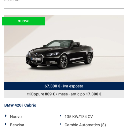
nuova
67.300 €
- iva esposta
Oppure
809 €
/ mese
-
anticipo
17.300 €
BMW 420 i Cabrio
Nuovo
135 KW/184 CV
Benzina
Cambio Automatico (8)