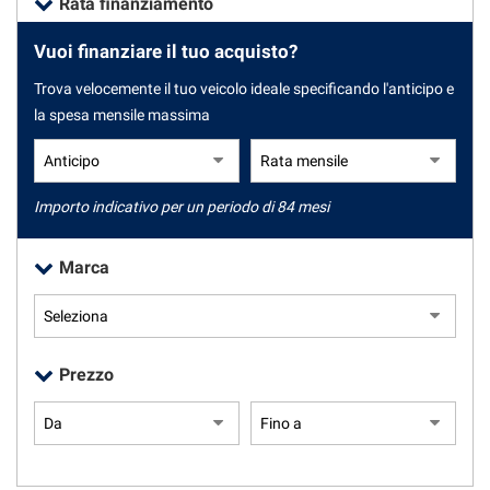
Rata finanziamento
tracciamento
che
Vuoi finanziare il tuo acquisto?
adottiamo
CONTATTI
per
Trova velocemente il tuo veicolo ideale specificando l'anticipo e
offrire
la spesa mensile massima
le
NEWS
funzionalità
e
NEWS
svolgere
le
Importo indicativo per un periodo di 84 mesi
attività
di
Marca
seguito
descritte.
Per
ottenere
maggiori
Prezzo
informazioni
sull'utilità
e
sul
funzionamento
di