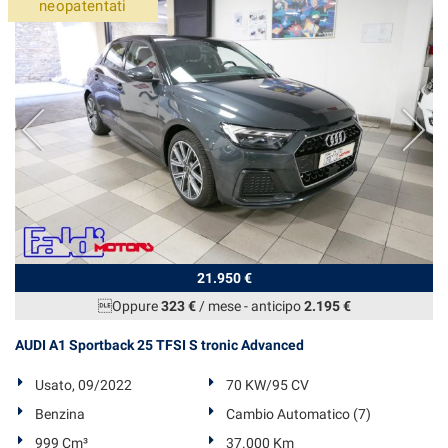
neopatentati
21.950 €
Oppure
323 €
/ mese
-
anticipo
2.195 €
AUDI A1 Sportback 25 TFSI S tronic Advanced
Usato, 09/2022
70 KW/95 CV
Benzina
Cambio Automatico (7)
999 Cm³
37.000 Km