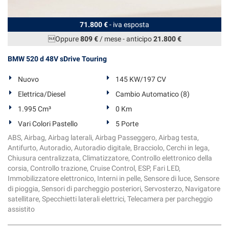
71.800 €
- iva esposta
Oppure
809 €
/ mese
-
anticipo
21.800 €
BMW 520 d 48V sDrive Touring
Nuovo
145 KW/197 CV
Elettrica/Diesel
Cambio Automatico (8)
1.995 Cm³
0 Km
Vari Colori Pastello
5 Porte
ABS, Airbag, Airbag laterali, Airbag Passeggero, Airbag testa,
Antifurto, Autoradio, Autoradio digitale, Bracciolo, Cerchi in lega,
Chiusura centralizzata, Climatizzatore, Controllo elettronico della
corsia, Controllo trazione, Cruise Control, ESP, Fari LED,
Immobilizzatore elettronico, Interni in pelle, Sensore di luce, Sensore
di pioggia, Sensori di parcheggio posteriori, Servosterzo, Navigatore
satellitare, Specchietti laterali elettrici, Telecamera per parcheggio
assistito