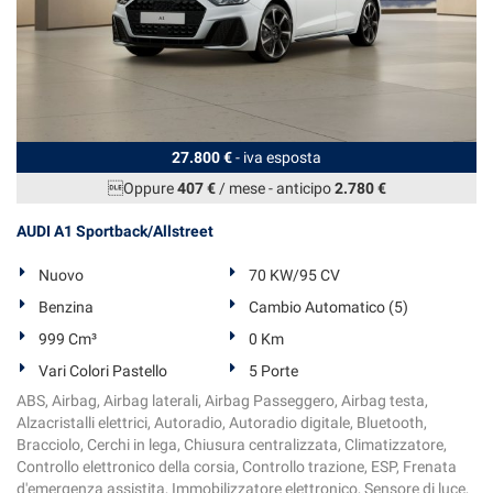
27.800 €
- iva esposta
Oppure
407 €
/ mese
-
anticipo
2.780 €
AUDI A1 Sportback/Allstreet
Nuovo
70 KW/95 CV
Benzina
Cambio Automatico (5)
999 Cm³
0 Km
Vari Colori Pastello
5 Porte
ABS, Airbag, Airbag laterali, Airbag Passeggero, Airbag testa,
Alzacristalli elettrici, Autoradio, Autoradio digitale, Bluetooth,
Bracciolo, Cerchi in lega, Chiusura centralizzata, Climatizzatore,
Controllo elettronico della corsia, Controllo trazione, ESP, Frenata
d'emergenza assistita, Immobilizzatore elettronico, Sensore di luce,