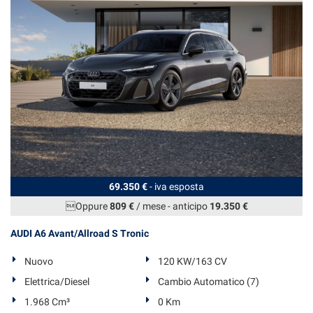
69.350 €
- iva esposta
Oppure
809 €
/ mese
-
anticipo
19.350 €
AUDI A6 Avant/Allroad S Tronic
Nuovo
120 KW/163 CV
Elettrica/Diesel
Cambio Automatico (7)
1.968 Cm³
0 Km