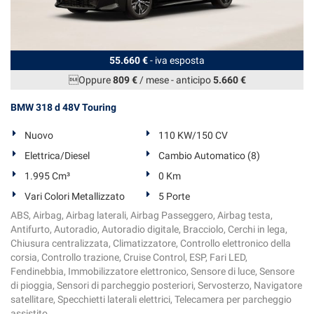
55.660 €
- iva esposta
Oppure
809 €
/ mese
-
anticipo
5.660 €
BMW 318 d 48V Touring
Nuovo
110 KW/150 CV
Elettrica/Diesel
Cambio Automatico (8)
1.995 Cm³
0 Km
Vari Colori Metallizzato
5 Porte
ABS, Airbag, Airbag laterali, Airbag Passeggero, Airbag testa,
Antifurto, Autoradio, Autoradio digitale, Bracciolo, Cerchi in lega,
Chiusura centralizzata, Climatizzatore, Controllo elettronico della
corsia, Controllo trazione, Cruise Control, ESP, Fari LED,
Fendinebbia, Immobilizzatore elettronico, Sensore di luce, Sensore
di pioggia, Sensori di parcheggio posteriori, Servosterzo, Navigatore
satellitare, Specchietti laterali elettrici, Telecamera per parcheggio
assistito