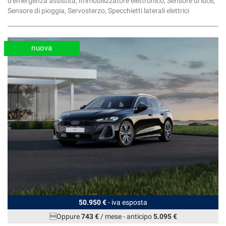
d'emergenza assistita, Immobilizzatore elettronico, Sensore di luce,
Sensore di pioggia, Servosterzo, Specchietti laterali elettrici
nuova
50.950 €
- iva esposta
Oppure
743 €
/ mese
-
anticipo
5.095 €