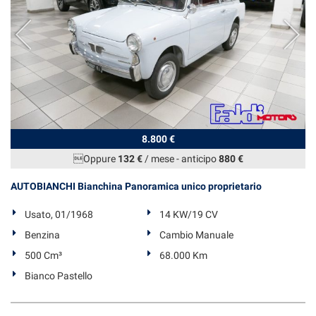
8.800 €
Oppure
132 €
/ mese
-
anticipo
880 €
AUTOBIANCHI Bianchina Panoramica unico proprietario
Usato, 01/1968
14 KW/19 CV
Benzina
Cambio Manuale
500 Cm³
68.000 Km
Bianco Pastello