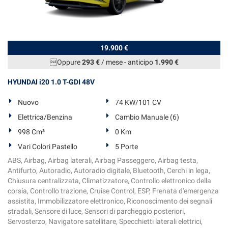
tta
ti
mpre
Cookie necessari
19.900 €
ilitato
Oppure
293 €
/ mese
-
anticipo
1.990 €
Cookie delle preferenze
HYUNDAI i20 1.0 T-GDI 48V
Cookie per il miglioramento dell'esperienza utente
Nuovo
74 KW/101 CV
Elettrica/Benzina
Cambio Manuale (6)
Cookie analitici
998 Cm³
0 Km
Vari Colori Pastello
5 Porte
Cookie di marketing
ABS, Airbag, Airbag laterali, Airbag Passeggero, Airbag testa,
Antifurto, Autoradio, Autoradio digitale, Bluetooth, Cerchi in lega,
Chiusura centralizzata, Climatizzatore, Controllo elettronico della
Leggi
corsia, Controllo trazione, Cruise Control, ESP, Frenata d'emergenza
la
assistita, Immobilizzatore elettronico, Riconoscimento dei segnali
cookie
stradali, Sensore di luce, Sensori di parcheggio posteriori,
policy
Servosterzo, Navigatore satellitare, Specchietti laterali elettrici,