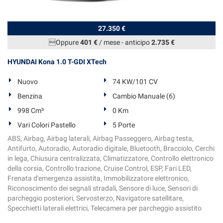
27.350 €
Oppure
401 €
/ mese
-
anticipo
2.735 €
HYUNDAI Kona 1.0 T-GDI XTech
Nuovo
74 KW/101 CV
Benzina
Cambio Manuale (6)
998 Cm³
0 Km
Vari Colori Pastello
5 Porte
ABS, Airbag, Airbag laterali, Airbag Passeggero, Airbag testa,
Antifurto, Autoradio, Autoradio digitale, Bluetooth, Bracciolo, Cerchi
in lega, Chiusura centralizzata, Climatizzatore, Controllo elettronico
della corsia, Controllo trazione, Cruise Control, ESP, Fari LED,
Frenata d'emergenza assistita, Immobilizzatore elettronico,
Riconoscimento dei segnali stradali, Sensore di luce, Sensori di
parcheggio posteriori, Servosterzo, Navigatore satellitare,
Specchietti laterali elettrici, Telecamera per parcheggio assistito