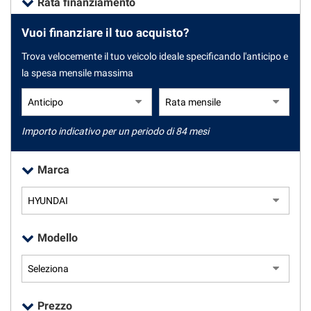
Rata finanziamento
tracciamento
che
Vuoi finanziare il tuo acquisto?
adottiamo
CONTATTI
per
Trova velocemente il tuo veicolo ideale specificando l'anticipo e
offrire
la spesa mensile massima
le
NEWS
funzionalità
e
NEWS
svolgere
le
Importo indicativo per un periodo di 84 mesi
attività
di
Marca
seguito
descritte.
Per
ottenere
maggiori
Modello
informazioni
sull'utilità
e
sul
funzionamento
Prezzo
di