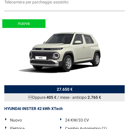
Telecamera per parcheggio assistito
Salva
le
impostazioni
nuova
27.650 €
Oppure
405 €
/ mese
-
anticipo
2.765 €
HYUNDAI INSTER 42 kWh XTech
Nuovo
24 KW/33 CV
Elettrica
Cambio Automatico (1)