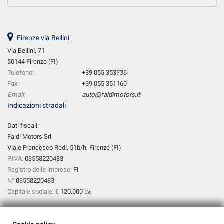
Firenze via Bellini
Via Bellini, 71
50144 Firenze (FI)
Telefono:
+39 055 353736
Fax:
+39 055 351160
Email:
auto@faldimotors.it
Indicazioni stradali
Dati fiscali:
Faldi Motors Srl
Viale Francesco Redi, 51b/h, Firenze (FI)
P.IVA:
03558220483
Registro delle imprese:
FI
N°
03558220483
Capitale sociale: €
120.000 i.v.
Orari