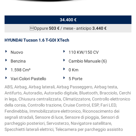
34.400 €
Oppure
503 €
/ mese
-
anticipo
3.440 €
HYUNDAI Tucson 1.6 T-GDI XTech
Nuovo
110 KW/150 CV
Benzina
Cambio Manuale (6)
1.598 Cm³
0 Km
Vari Colori Pastello
5 Porte
ABS, Airbag, Airbag laterali, Airbag Passeggero, Airbag testa,
Antifurto, Autoradio, Autoradio digitale, Bluetooth, Bracciolo, Cerchi
in lega, Chiusura centralizzata, Climatizzatore, Controllo elettronico
della corsia, Controllo trazione, Cruise Control, ESP, Fari LED,
Fendinebbia, Immobilizzatore elettronico, Riconoscimento dei
segnali stradali, Sensore di luce, Sensore di pioggia, Sensori di
parcheggio posteriori, Servosterzo, Navigatore satellitare,
Specchietti laterali elettrici, Telecamera per parcheggio assistito