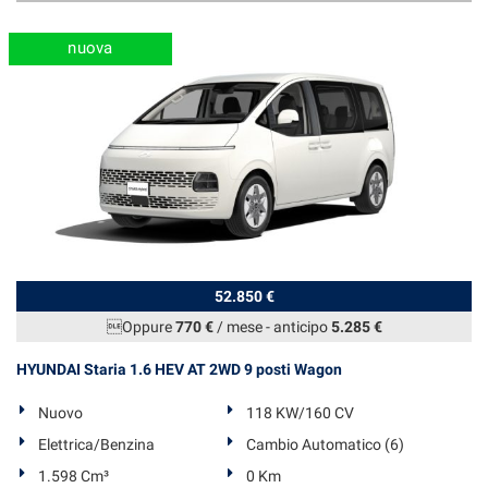
nuova
52.850 €
Oppure
770 €
/ mese
-
anticipo
5.285 €
HYUNDAI Staria 1.6 HEV AT 2WD 9 posti Wagon
Nuovo
118 KW/160 CV
Elettrica/Benzina
Cambio Automatico (6)
1.598 Cm³
0 Km