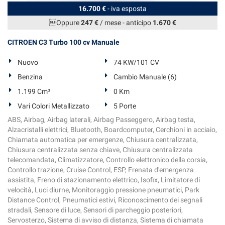
16.700 €
- iva esposta
Oppure
247 €
/ mese
-
anticipo
1.670 €
CITROEN C3 Turbo 100 cv Manuale
Nuovo
74 KW/101 CV
Benzina
Cambio Manuale (6)
1.199 Cm³
0 Km
Vari Colori Metallizzato
5 Porte
ABS, Airbag, Airbag laterali, Airbag Passeggero, Airbag testa,
Alzacristalli elettrici, Bluetooth, Boardcomputer, Cerchioni in acciaio,
Chiamata automatica per emergenze, Chiusura centralizzata,
Chiusura centralizzata senza chiave, Chiusura centralizzata
telecomandata, Climatizzatore, Controllo elettronico della corsia,
Controllo trazione, Cruise Control, ESP, Frenata d'emergenza
assistita, Freno di stazionamento elettrico, Isofix, Limitatore di
velocità, Luci diurne, Monitoraggio pressione pneumatici, Park
Distance Control, Pneumatici estivi, Riconoscimento dei segnali
stradali, Sensore di luce, Sensori di parcheggio posteriori,
Servosterzo, Sistema di avviso di distanza, Sistema di chiamata