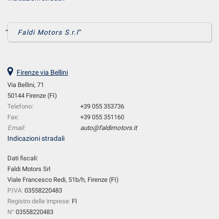
Faldi Motors S.r.l
Firenze via Bellini
Via Bellini, 71
50144 Firenze (FI)
Telefono:
+39 055 353736
Fax:
+39 055 351160
Email:
auto@faldimotors.it
Indicazioni stradali
Dati fiscali:
Faldi Motors Srl
Viale Francesco Redi, 51b/h, Firenze (FI)
P.IVA:
03558220483
Registro delle imprese:
FI
N°
03558220483