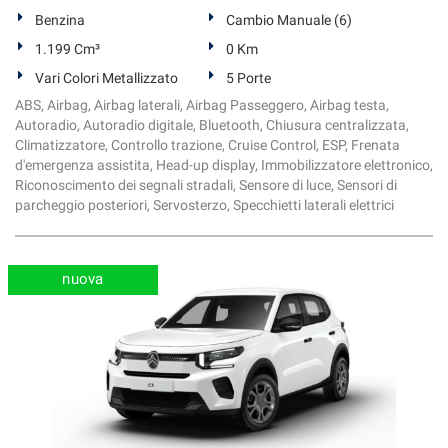
Benzina
Cambio Manuale (6)
1.199 Cm³
0 Km
Vari Colori Metallizzato
5 Porte
ABS, Airbag, Airbag laterali, Airbag Passeggero, Airbag testa,
Autoradio, Autoradio digitale, Bluetooth, Chiusura centralizzata,
Climatizzatore, Controllo trazione, Cruise Control, ESP, Frenata
d'emergenza assistita, Head-up display, Immobilizzatore elettronico,
Riconoscimento dei segnali stradali, Sensore di luce, Sensori di
parcheggio posteriori, Servosterzo, Specchietti laterali elettrici
nuova