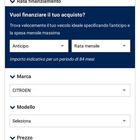
Rata finanziamento
tracciamento
che
Vuoi finanziare il tuo acquisto?
adottiamo
CONTATTI
per
Trova velocemente il tuo veicolo ideale specificando l'anticipo e
offrire
la spesa mensile massima
le
NEWS
funzionalità
e
NEWS
svolgere
le
Importo indicativo per un periodo di 84 mesi
attività
di
Marca
seguito
descritte.
Per
ottenere
maggiori
Modello
informazioni
sull'utilità
e
sul
funzionamento
Prezzo
di