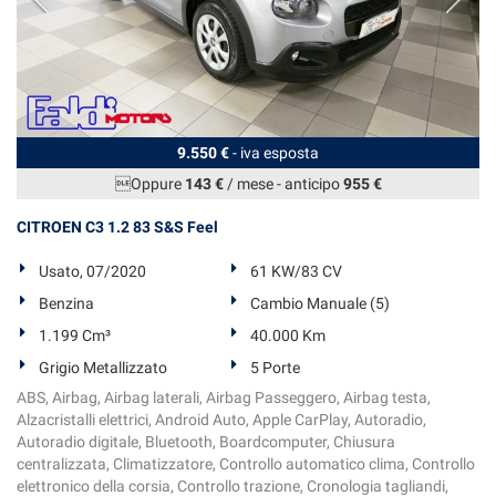
tta
ti
mpre
Cookie necessari
ilitato
9.550 €
- iva esposta
Cookie delle preferenze
Oppure
143 €
/ mese
-
anticipo
955 €
Cookie per il miglioramento dell'esperienza utente
CITROEN C3 1.2 83 S&S Feel
Cookie analitici
Usato, 07/2020
61 KW/83 CV
Benzina
Cambio Manuale (5)
Cookie di marketing
1.199 Cm³
40.000 Km
Grigio Metallizzato
5 Porte
Leggi
ABS, Airbag, Airbag laterali, Airbag Passeggero, Airbag testa,
la
Alzacristalli elettrici, Android Auto, Apple CarPlay, Autoradio,
cookie
Autoradio digitale, Bluetooth, Boardcomputer, Chiusura
policy
centralizzata, Climatizzatore, Controllo automatico clima, Controllo
elettronico della corsia, Controllo trazione, Cronologia tagliandi,