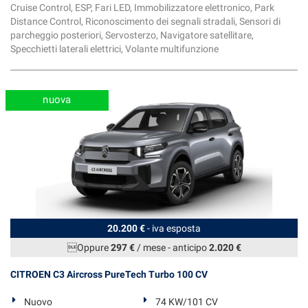
Cruise Control, ESP, Fari LED, Immobilizzatore elettronico, Park
Salva
Distance Control, Riconoscimento dei segnali stradali, Sensori di
le
parcheggio posteriori, Servosterzo, Navigatore satellitare,
impostazioni
Specchietti laterali elettrici, Volante multifunzione
nuova
20.200 €
- iva esposta
Oppure
297 €
/ mese
-
anticipo
2.020 €
CITROEN C3 Aircross PureTech Turbo 100 CV
Nuovo
74 KW/101 CV