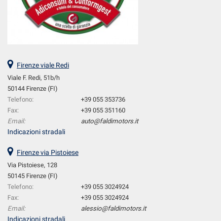
Firenze viale Redi
Viale F. Redi, 51b/h
50144 Firenze (FI)
Telefono:
+39 055 353736
Fax:
+39 055 351160
Email:
auto@faldimotors.it
Indicazioni stradali
Firenze via Pistoiese
Via Pistoiese, 128
50145 Firenze (FI)
Telefono:
+39 055 3024924
Fax:
+39 055 3024924
Email:
alessio@faldimotors.it
Indicazioni stradali