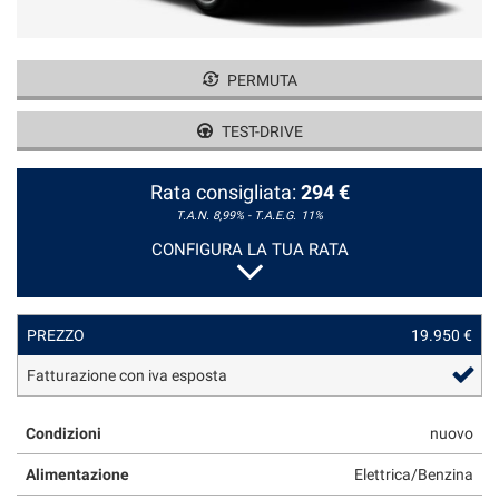
tracciamento
che
adottiamo
CONTATTI
per
PERMUTA
offrire
le
NEWS
TEST-DRIVE
funzionalità
e
NEWS
svolgere
Rata consigliata:
294 €
le
T.A.N. 8,99% - T.A.E.G.
11%
attività
CONFIGURA LA TUA RATA
di
seguito
descritte.
Per
PREZZO
19.950 €
ottenere
maggiori
Fatturazione con iva esposta
informazioni
sull'utilità
e
Condizioni
nuovo
sul
Alimentazione
Elettrica/Benzina
funzionamento
di