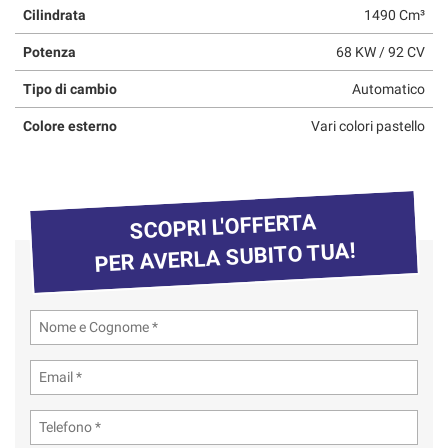
Cilindrata
1490 Cm³
questi
strumenti
Potenza
68 KW / 92 CV
di
tracciamento
Tipo di cambio
Automatico
si
rimanda
Colore esterno
Vari colori pastello
alla
cookie
policy.
Puoi
SCOPRI L'OFFERTA
rivedere
e
PER AVERLA SUBITO TUA!
modificare
le
tue
scelte
in
qualsiasi
momento.