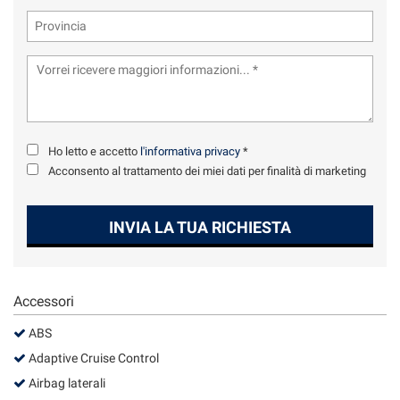
tta
ti
mpre
Cookie necessari
ilitato
Cookie delle preferenze
Ho letto e accetto
l'informativa privacy
*
Acconsento al trattamento dei miei dati per finalità di marketing
Cookie per il miglioramento dell'esperienza utente
Cookie analitici
INVIA LA TUA RICHIESTA
Cookie di marketing
Accessori
Leggi
ABS
la
cookie
Adaptive Cruise Control
policy
Airbag laterali