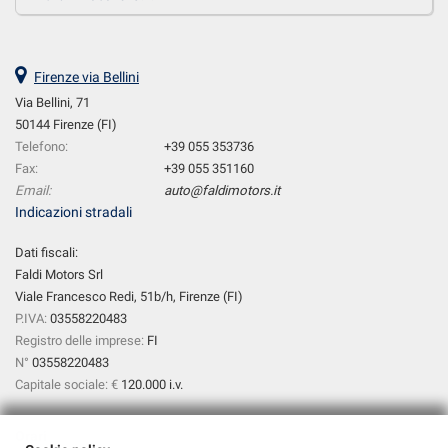
Firenze via Bellini
Via Bellini, 71
50144 Firenze (FI)
Telefono:
+39 055 353736
Fax:
+39 055 351160
Email:
auto@faldimotors.it
Indicazioni stradali
Dati fiscali:
Faldi Motors Srl
Viale Francesco Redi, 51b/h, Firenze (FI)
P.IVA:
03558220483
Registro delle imprese:
FI
N°
03558220483
Capitale sociale: €
120.000 i.v.
Orari