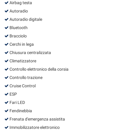
Airbag testa
Salva
le
Autoradio
impostazioni
Autoradio digitale
Bluetooth
Bracciolo
Cerchi in lega
Chiusura centralizzata
Climatizzatore
Controllo elettronico della corsia
Controllo trazione
Cruise Control
ESP
Fari LED
Fendinebbia
Frenata d'emergenza assistita
Immobilizzatore elettronico