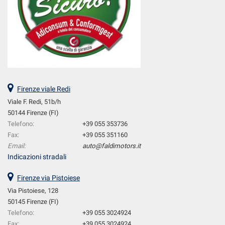
Firenze viale Redi
Viale F. Redi, 51b/h
50144 Firenze (FI)
Telefono:
+39 055 353736
Fax:
+39 055 351160
Email:
auto@faldimotors.it
Indicazioni stradali
Firenze via Pistoiese
Via Pistoiese, 128
50145 Firenze (FI)
Telefono:
+39 055 3024924
Fax:
+39 055 3024924