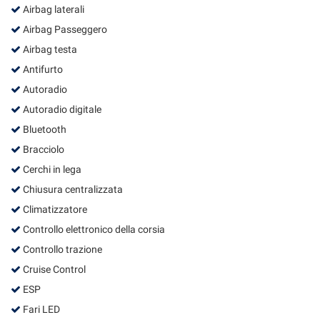
Airbag laterali
Salva
le
Airbag Passeggero
impostazioni
Airbag testa
Antifurto
Autoradio
Autoradio digitale
Bluetooth
Bracciolo
Cerchi in lega
Chiusura centralizzata
Climatizzatore
Controllo elettronico della corsia
Controllo trazione
Cruise Control
ESP
Fari LED