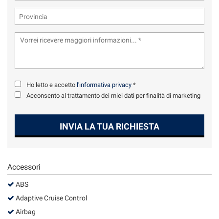
tta
ti
mpre
Cookie necessari
ilitato
Cookie delle preferenze
Ho letto e accetto
l'informativa privacy
*
Cookie per il miglioramento dell'esperienza utente
Acconsento al trattamento dei miei dati per finalità di marketing
Cookie analitici
INVIA LA TUA RICHIESTA
Cookie di marketing
Accessori
Leggi
ABS
la
cookie
Adaptive Cruise Control
policy
Airbag