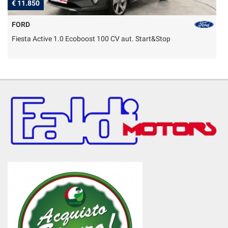
€ 11.850
€
FORD
Fiesta Active 1.0 Ecoboost 100 CV aut. Start&Stop
T