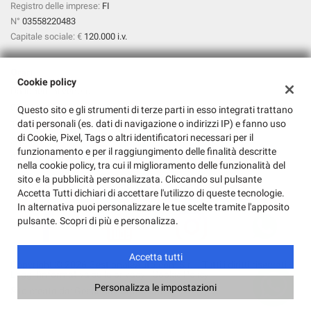
Registro delle imprese:
FI
N°
03558220483
Capitale sociale: €
120.000 i.v.
Orari
Cookie policy
Da lunedì al venerdì:
09:00 – 13:00
Questo sito e gli strumenti di terze parti in esso integrati trattano
dati personali (es. dati di navigazione o indirizzi IP) e fanno uso
15:00 – 19:00
di Cookie, Pixel, Tags o altri identificatori necessari per il
Sabato:
funzionamento e per il raggiungimento delle finalità descritte
09:00 – 13:00
nella cookie policy, tra cui il miglioramento delle funzionalità del
sito e la pubblicità personalizzata. Cliccando sul pulsante
Accetta Tutti dichiari di accettare l'utilizzo di queste tecnologie.
In alternativa puoi personalizzare le tue scelte tramite l'apposito
pulsante. Scopri di più e personalizza.
Accetta tutti
Copyright © 2026 GestionaleAuto.com S.r.l., Tutti i diritti riservati -
Leggi l'informativa sulla privacy
-
Cookie Policy
Personalizza le impostazioni
Sito creato da:
GestionaleAuto.com