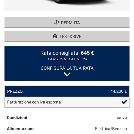
tracciamento
che
adottiamo
CONTATTI
per
PERMUTA
offrire
le
NEWS
TEST-DRIVE
funzionalità
e
NEWS
svolgere
Rata consigliata:
645 €
le
T.A.N. 8,99% - T.A.E.G.
10%
attività
di
CONFIGURA LA TUA RATA
seguito
descritte.
Per
PREZZO
44.200 €
ottenere
maggiori
Fatturazione con iva esposta
informazioni
sull'utilità
e
Condizioni
nuovo
sul
funzionamento
Alimentazione
Elettrica/Benzina
di