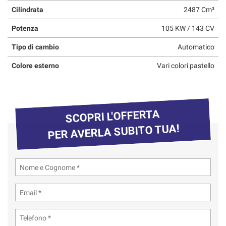
questi
Cilindrata
2487 Cm³
strumenti
Potenza
105 KW / 143 CV
di
tracciamento
Tipo di cambio
Automatico
si
rimanda
Colore esterno
Vari colori pastello
alla
cookie
policy.
Puoi
rivedere
SCOPRI L'OFFERTA
e
PER AVERLA SUBITO TUA!
modificare
le
tue
scelte
in
qualsiasi
momento.