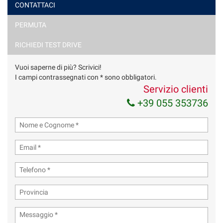
CONTATTACI
PERMUTA
Ho letto e accetto
l'informativa privacy
*
Acconsento al trattamento dei miei dati per finalità di
RICHIEDI TEST DRIVE
marketing
Vuoi saperne di più? Scrivici!
Invia la tua richiesta
I campi contrassegnati con * sono obbligatori.
Servizio clienti
+39 055 353736