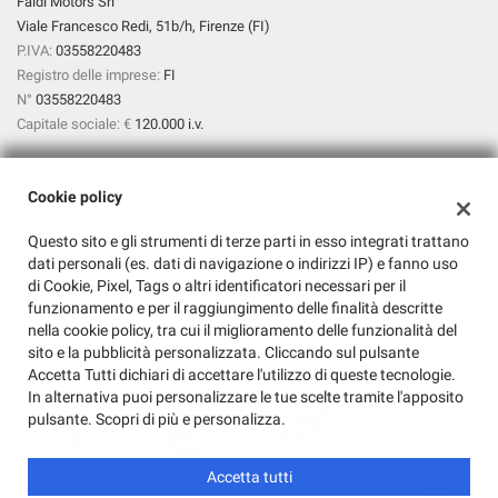
Faldi Motors Srl
Viale Francesco Redi, 51b/h, Firenze (FI)
P.IVA:
03558220483
Registro delle imprese:
FI
N°
03558220483
Capitale sociale: €
120.000 i.v.
Orari
Cookie policy
Da lunedì al venerdì:
09:00 – 13:00
Questo sito e gli strumenti di terze parti in esso integrati trattano
dati personali (es. dati di navigazione o indirizzi IP) e fanno uso
15:00 – 19:00
di Cookie, Pixel, Tags o altri identificatori necessari per il
Sabato:
funzionamento e per il raggiungimento delle finalità descritte
09:00 – 13:00
nella cookie policy, tra cui il miglioramento delle funzionalità del
sito e la pubblicità personalizzata. Cliccando sul pulsante
Accetta Tutti dichiari di accettare l'utilizzo di queste tecnologie.
In alternativa puoi personalizzare le tue scelte tramite l'apposito
pulsante. Scopri di più e personalizza.
Accetta tutti
Copyright © 2026 GestionaleAuto.com S.r.l., Tutti i diritti riservati -