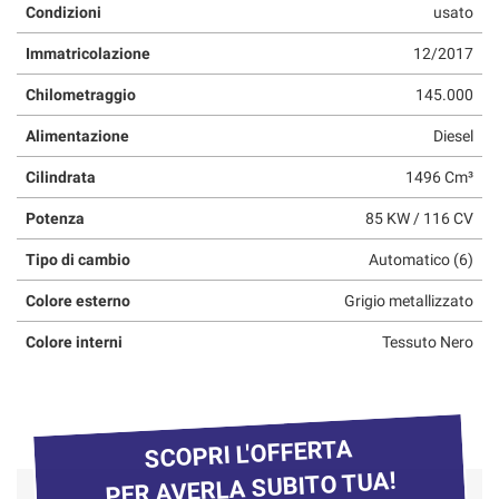
Condizioni
usato
questi
strumenti
Immatricolazione
12/2017
di
tracciamento
Chilometraggio
145.000
si
rimanda
Alimentazione
Diesel
alla
Cilindrata
1496 Cm³
cookie
policy.
Potenza
85 KW / 116 CV
Puoi
rivedere
Tipo di cambio
Automatico (6)
e
modificare
Colore esterno
Grigio metallizzato
le
tue
Colore interni
Tessuto Nero
scelte
in
qualsiasi
momento.
SCOPRI L'OFFERTA
PER AVERLA SUBITO TUA!