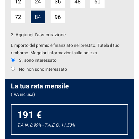
12
24
36
48
60
72
84
96
3.
Aggiungi l'assicurazione
L'importo del premio è finanziato nel prestito. Tutela il tuo
rimborso. Maggiori informazioni sulla polizza.
Si, sono interessato
No, non sono interessato
La tua rata mensile
(IVA inclusa)
191 €
T.A.N. 8,99% - T.A.E.G.
11,53
%