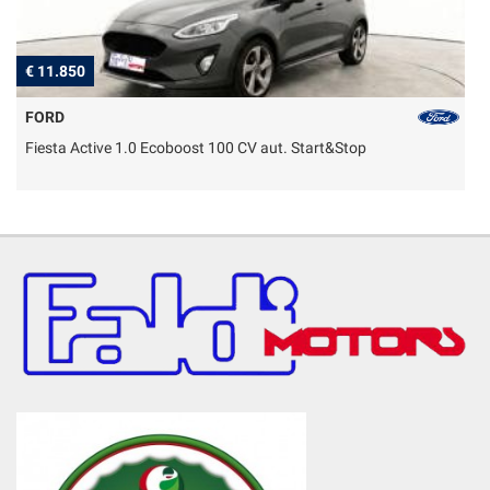
€ 11.850
€
FORD
Fiesta Active 1.0 Ecoboost 100 CV aut. Start&Stop
T