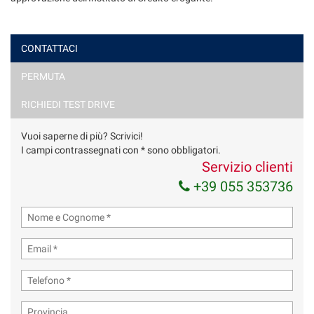
CONTATTACI
PERMUTA
Ho letto e accetto
l'informativa privacy
*
Acconsento al trattamento dei miei dati per finalità di
RICHIEDI TEST DRIVE
marketing
Vuoi saperne di più? Scrivici!
Invia la tua richiesta
I campi contrassegnati con * sono obbligatori.
Servizio clienti
+39 055 353736