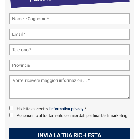
tta
ti
mpre
Cookie necessari
ilitato
Cookie delle preferenze
Cookie per il miglioramento dell'esperienza utente
Cookie analitici
Cookie di marketing
Ho letto e accetto
l'informativa privacy
*
Leggi
Acconsento al trattamento dei miei dati per finalità di marketing
la
cookie
policy
INVIA LA TUA RICHIESTA