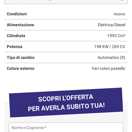
questi
strumenti
Condizioni
nuovo
di
tracciamento
Alimentazione
Elettrica/Diesel
si
rimanda
Cilindrata
1993 Cm³
alla
Potenza
198 KW / 269 CV
cookie
policy.
Tipo di cambio
Automatico (9)
Puoi
rivedere
Colore esterno
Vari colori pastello
e
modificare
le
tue
scelte
SCOPRI L'OFFERTA
in
PER AVERLA SUBITO TUA!
qualsiasi
momento.