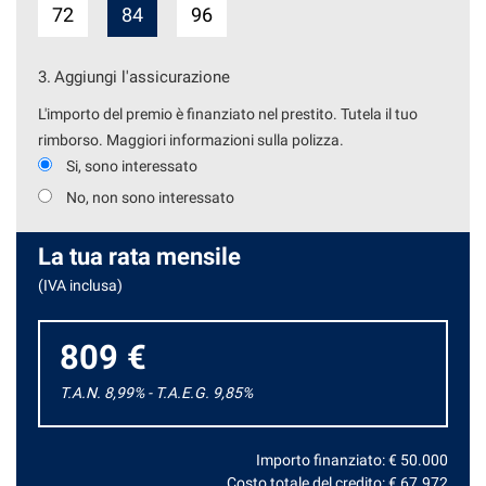
72
84
96
3.
Aggiungi l'assicurazione
L'importo del premio è finanziato nel prestito. Tutela il tuo
rimborso. Maggiori informazioni sulla polizza.
Si, sono interessato
No, non sono interessato
La tua rata mensile
(IVA inclusa)
809 €
T.A.N. 8,99% - T.A.E.G.
9,85
%
Importo finanziato: €
50.000
Costo totale del credito: €
67.972