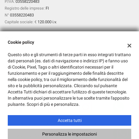
P.IVA:
03558220483
Registro delle imprese:
FI
N°
03558220483
Capitale sociale: €
120.000 i.v.
Orari
Cookie policy
Da lunedì al venerdì:
09:00 – 13:00
Questo sito e gli strumenti di terze parti in esso integrati trattano
dati personali (es. dati di navigazione o indirizzi IP) e fanno uso
15:00 – 19:00
di Cookie, Pixel, Tags o altri identificatori necessari per il
Sabato:
funzionamento e per il raggiungimento delle finalità descritte
09:00 – 13:00
nella cookie policy, tra cui il miglioramento delle funzionalità del
sito e la pubblicità personalizzata. Cliccando sul pulsante
Accetta Tutti dichiari di accettare l'utilizzo di queste tecnologie.
In alternativa puoi personalizzare le tue scelte tramite l'apposito
pulsante. Scopri di più e personalizza.
Accetta tutti
Copyright © 2026 GestionaleAuto.com S.r.l., Tutti i diritti riservati -
Leggi l'informativa sulla privacy
-
Cookie Policy
Personalizza le impostazioni
Sito creato da:
GestionaleAuto.com