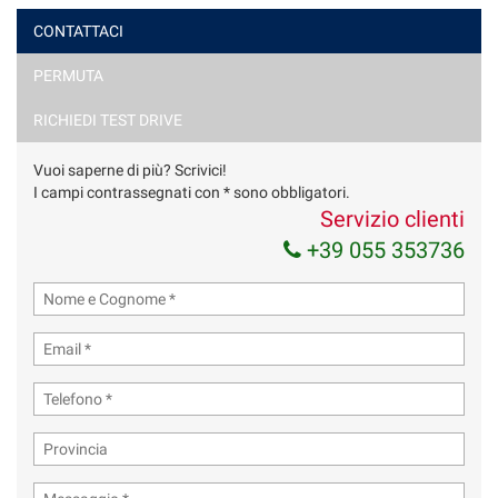
CONTATTACI
PERMUTA
Ho letto e accetto
l'informativa privacy
*
Acconsento al trattamento dei miei dati per finalità di
RICHIEDI TEST DRIVE
marketing
Vuoi saperne di più? Scrivici!
Invia la tua richiesta
I campi contrassegnati con * sono obbligatori.
Servizio clienti
+39 055 353736