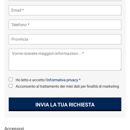
tta
ti
mpre
Cookie necessari
ilitato
Cookie delle preferenze
Cookie per il miglioramento dell'esperienza utente
Cookie analitici
Ho letto e accetto
l'informativa privacy
*
Cookie di marketing
Acconsento al trattamento dei miei dati per finalità di marketing
INVIA LA TUA RICHIESTA
Leggi
la
cookie
policy
Accessori