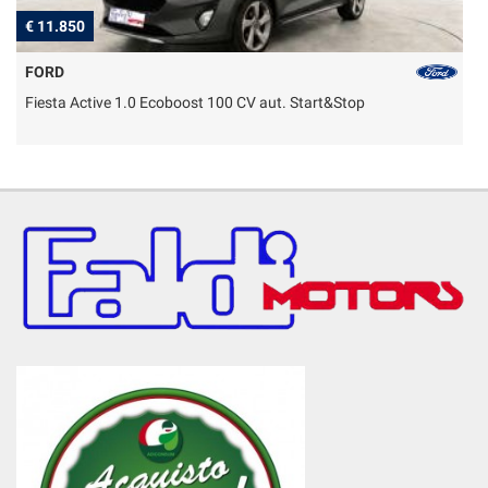
€ 11.850
€
FORD
Fiesta Active 1.0 Ecoboost 100 CV aut. Start&Stop
T