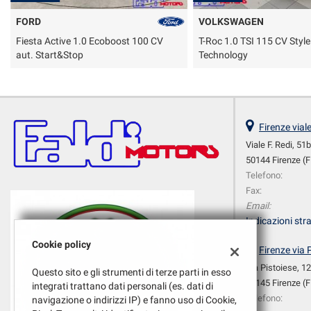
FORD
VOLKSWAGEN
Fiesta Active 1.0 Ecoboost 100 CV
T-Roc 1.0 TSI 115 CV Styl
aut. Start&Stop
Technology
Firenze vial
Viale F. Redi, 51
50144 Firenze (F
Telefono:
Fax:
Email:
Indicazioni stra
Cookie policy
Firenze via 
Via Pistoiese, 1
Questo sito e gli strumenti di terze parti in esso
50145 Firenze (F
integrati trattano dati personali (es. dati di
Telefono:
navigazione o indirizzi IP) e fanno uso di Cookie,