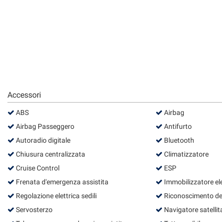
questi
strumenti
di
tracciamento
si
rimanda
alla
cookie
policy.
Accessori
Puoi
rivedere
ABS
Airbag
e
Airbag Passeggero
Antifurto
modificare
le
Autoradio digitale
Bluetooth
tue
Chiusura centralizzata
Climatizzatore
scelte
in
Cruise Control
ESP
qualsiasi
Frenata d'emergenza assistita
Immobilizzatore el
momento.
Regolazione elettrica sedili
Riconoscimento dei 
Servosterzo
Navigatore satellit