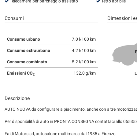
tta
Telecamera per parcheggio assistito
Tetto apribile
ti
Consumi
Dimensioni es
mpre
Cookie necessari
ilitato
Consumo urbano
7.0 l/100 km
Cookie delle preferenze
Consumo extraurbano
4.2 l/100 km
P
Consumo combinato
5.2 l/100 km
Cookie per il miglioramento dell'esperienza utente
Emissioni CO
132.0 g/km
L
2
Cookie analitici
Cookie di marketing
Descrizione
AUTO NUOVA da configurare a piacimento, anche con altre motorizzazio
Per disponibilità di auto in PRONTA CONSEGNA contattaci allo 05535
Faldi Motors srl, autosalone multimarca dal 1985 a Firenze.