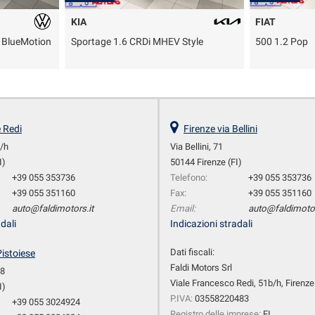
KIA
FIAT
e BlueMotion
Sportage 1.6 CRDi MHEV Style
500 1.2 Pop
e Redi
Firenze via Bellini
b/h
Via Bellini, 71
I)
50144 Firenze (FI)
+39 055 353736
Telefono:
+39 055 353736
+39 055 351160
Fax:
+39 055 351160
auto@faldimotors.it
Email:
auto@faldimotor
dali
Indicazioni stradali
Dati fiscali:
Pistoiese
Faldi Motors Srl
28
Viale Francesco Redi, 51b/h, Firenze 
I)
P.IVA:
03558220483
+39 055 3024924
Registro delle imprese:
FI