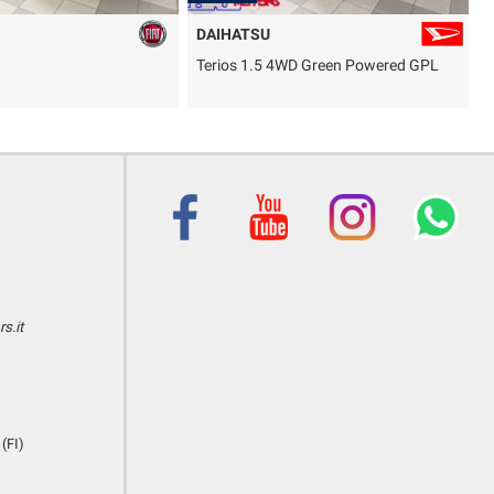
DAIHATSU
Terios 1.5 4WD Green Powered GPL
T
B
s.it
(FI)