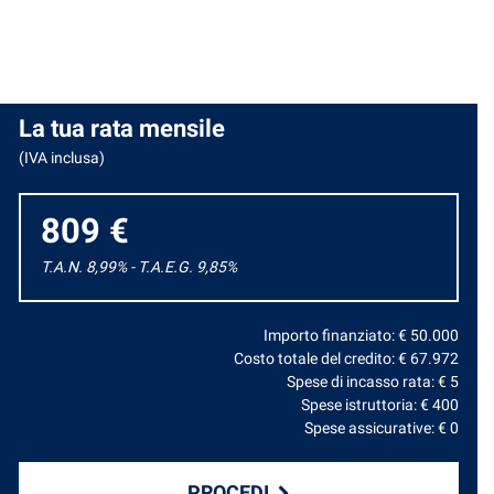
La tua rata mensile
(IVA inclusa)
809 €
T.A.N. 8,99% - T.A.E.G.
9,85
%
Importo finanziato: €
50.000
Costo totale del credito: €
67.972
Spese di incasso rata: €
5
Spese istruttoria: €
400
Spese assicurative: €
0
PROCEDI