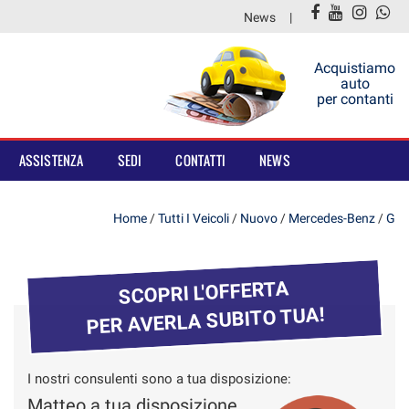
News
Acquistiamo
auto
per contanti
ASSISTENZA
SEDI
CONTATTI
NEWS
Home
/
Tutti I Veicoli
/
Nuovo
/
Mercedes-Benz
/
G
SCOPRI L'OFFERTA
PER AVERLA SUBITO TUA!
I nostri consulenti sono a tua disposizione:
Matteo a tua disposizione