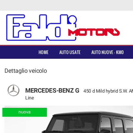
HOME
Le
tue
preferenze
AUTO USATE
di
consenso
AUTO NUOVE – KM0
Il
HOME
AUTO USATE
AUTO NUOVE – KM0
seguente
pannello
AUTO D’EPOCA
ti
Dettaglio veicolo
consente
di
VEICOLI COMMERCIALI
esprimere
le
MERCEDES-BENZ G
450 d Mild hybrid S.W. 
tue
AUTO PER NEOPATENTATI
Line
preferenze
di
consenso
nuova
ASSISTENZA
alle
tecnologie
di
SEDI