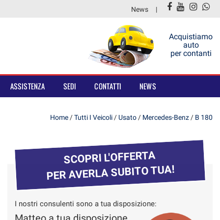
News
Acquistiamo
auto
per contanti
ASSISTENZA
SEDI
CONTATTI
NEWS
Home
/
Tutti I Veicoli
/
Usato
/
Mercedes-Benz
/
B 180
SCOPRI L'OFFERTA
PER AVERLA SUBITO TUA!
I nostri consulenti sono a tua disposizione:
Matteo a tua disposizione