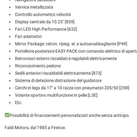
Vernice metallizzata
Controllo automatico velocità
Display centrale da 10.25" [859]
Fari LED High Performance [632]
Fari adattativi
Mirror Package: retrov. ripieg. el. e autoanabbagliante [P49]
Portellone posteriore EASY-PACK con comando elettrico di apertu
Retrovisori esterni riscaldati e regolabili elettricamente
Riconoscimento pedone
Sedili anteriori riscaldabili elettricamente [873]
Sistema di detezione distrazione del guidatore
Cerchi in lega da 17" a 10 razze con pneumatici 205/50 [25R]
Volante sportivo multifunzione in pelle [L3E]
Etc.
Possibilità di finanziamenti personalizzati anche senza anticipo.
Faldi Motors, dal 1985 a Firenze.