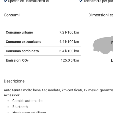
tta
Specchietti laterali elettrici
Telecamera per par
ti
Consumi
Dimensioni es
mpre
Cookie necessari
ilitato
Consumo urbano
7.2 l/100 km
Cookie delle preferenze
Consumo extraurbano
4.4 l/100 km
P
Consumo combinato
5.4 l/100 km
Cookie per il miglioramento dell'esperienza utente
Emissioni CO
125.0 g/km
L
2
Cookie analitici
Cookie di marketing
Descrizione
Auto tenuta molto bene, tagliandata, km certificati, 12 mesi di garanzia
Accessori:
Cambio automatico
Bluetooth
Navigatore satellitare