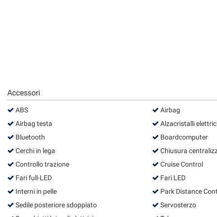
questi
strumenti
di
tracciamento
si
rimanda
alla
cookie
policy.
Accessori
Puoi
rivedere
ABS
Airbag
e
Airbag testa
Alzacristalli elettric
modificare
le
Bluetooth
Boardcomputer
tue
Cerchi in lega
Chiusura centraliz
scelte
in
Controllo trazione
Cruise Control
qualsiasi
Fari full-LED
Fari LED
momento.
Interni in pelle
Park Distance Cont
Sedile posteriore sdoppiato
Servosterzo