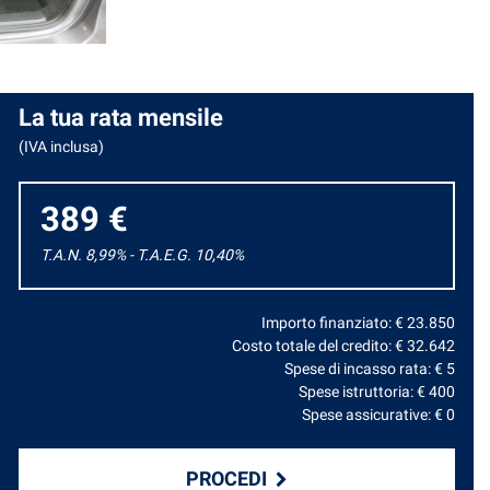
La tua rata mensile
(IVA inclusa)
389 €
T.A.N. 8,99% - T.A.E.G.
10,40
%
Importo finanziato: €
23.850
Costo totale del credito: €
32.642
Spese di incasso rata: €
5
Spese istruttoria: €
400
Spese assicurative: €
0
PROCEDI