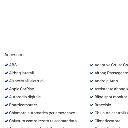
questi
strumenti
di
tracciamento
si
rimanda
alla
cookie
policy.
Accessori
Puoi
rivedere
ABS
Adaptive Cruise Co
e
Airbag laterali
Airbag Passegger
modificare
le
Alzacristalli elettrici
Android Auto
tue
Apple CarPlay
Assistente abbagli
scelte
in
Autoradio digitale
Blind spot monitor
qualsiasi
Boardcomputer
Bracciolo
momento.
Chiamata automatica per emergenze
Chiusura centraliz
Chiusura centralizzata telecomandata
Climatizzatore