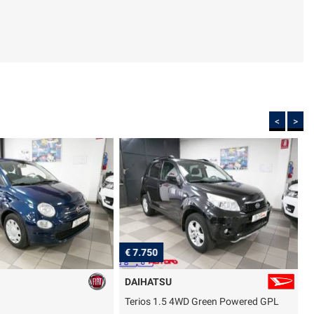
<
>
€ 7.750
€
DAIHATSU
Terios 1.5 4WD Green Powered GPL
T