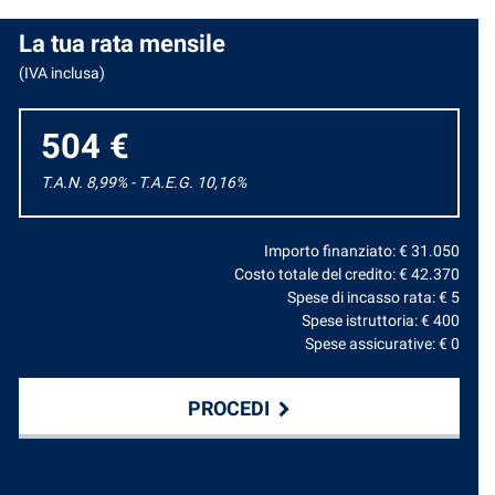
La tua rata mensile
(IVA inclusa)
504 €
T.A.N. 8,99% - T.A.E.G.
10,16
%
Importo finanziato: €
31.050
Costo totale del credito: €
42.370
Spese di incasso rata: €
5
Spese istruttoria: €
400
Spese assicurative: €
0
PROCEDI