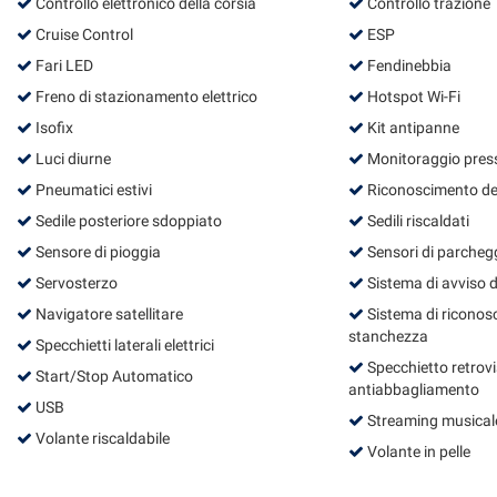
tta
Controllo elettronico della corsia
Controllo trazione
ti
Cruise Control
ESP
Fari LED
Fendinebbia
Freno di stazionamento elettrico
Hotspot Wi-Fi
mpre
Cookie necessari
Isofix
Kit antipanne
ilitato
Luci diurne
Monitoraggio pres
Cookie delle preferenze
Pneumatici estivi
Riconoscimento dei 
Sedile posteriore sdoppiato
Sedili riscaldati
Cookie per il miglioramento dell'esperienza utente
Sensore di pioggia
Sensori di parchegg
Servosterzo
Sistema di avviso d
Cookie analitici
Navigatore satellitare
Sistema di riconos
stanchezza
Cookie di marketing
Specchietti laterali elettrici
Specchietto retrov
Start/Stop Automatico
antiabbagliamento
USB
Streaming musicale
Volante riscaldabile
Volante in pelle