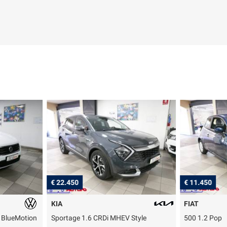
€ 22.450
€ 11.450
KIA
FIAT
e BlueMotion
Sportage 1.6 CRDi MHEV Style
500 1.2 Pop