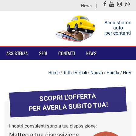
News
Acquistiamo
auto
per contanti
ASSISTENZA
SEDI
CONTATTI
NEWS
Home
/
Tutti I Veicoli
/
Nuovo
/
Honda
/
Hr-V
SCOPRI L'OFFERTA
PER AVERLA SUBITO TUA!
I nostri consulenti sono a tua disposizione:
Matteo a tua disposizione