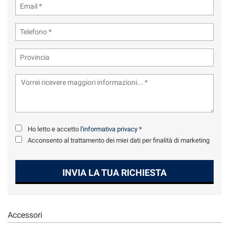
tta
ti
mpre
Cookie necessari
ilitato
Cookie delle preferenze
Cookie per il miglioramento dell'esperienza utente
Cookie analitici
Ho letto e accetto
l'informativa privacy
*
Acconsento al trattamento dei miei dati per finalità di marketing
Cookie di marketing
INVIA LA TUA RICHIESTA
Leggi
la
cookie
policy
Accessori