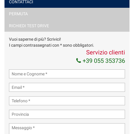
CONTATTACI
PERMUTA
Ho letto e accetto
l'informativa privacy
*
Acconsento al trattamento dei miei dati per finalità di
RICHIEDI TEST DRIVE
marketing
Vuoi saperne di più? Scrivici!
Invia la tua richiesta
I campi contrassegnati con * sono obbligatori.
Servizio clienti
+39 055 353736