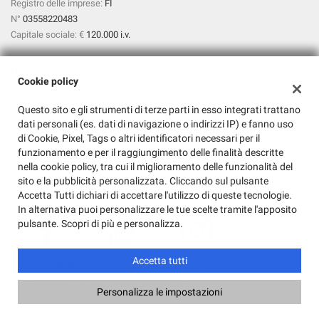
Registro delle imprese:
FI
N°
03558220483
Capitale sociale: €
120.000 i.v.
Orari
Cookie policy
Da lunedì al venerdì:
09:00 – 13:00
Questo sito e gli strumenti di terze parti in esso integrati trattano
dati personali (es. dati di navigazione o indirizzi IP) e fanno uso
15:00 – 19:00
di Cookie, Pixel, Tags o altri identificatori necessari per il
Sabato:
funzionamento e per il raggiungimento delle finalità descritte
09:00 – 13:00
nella cookie policy, tra cui il miglioramento delle funzionalità del
sito e la pubblicità personalizzata. Cliccando sul pulsante
Accetta Tutti dichiari di accettare l'utilizzo di queste tecnologie.
In alternativa puoi personalizzare le tue scelte tramite l'apposito
pulsante. Scopri di più e personalizza.
Accetta tutti
Copyright © 2026 GestionaleAuto.com S.r.l., Tutti i diritti riservati -
Leggi l'informativa sulla privacy
-
Cookie Policy
Personalizza le impostazioni
Sito creato da:
GestionaleAuto.com