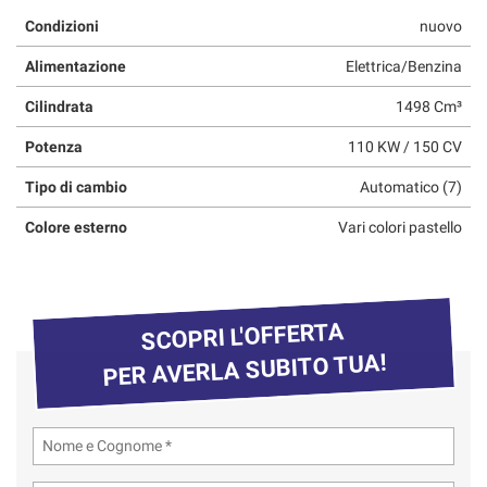
questi
Condizioni
nuovo
strumenti
di
Alimentazione
Elettrica/Benzina
tracciamento
Cilindrata
1498 Cm³
si
rimanda
Potenza
110 KW / 150 CV
alla
cookie
Tipo di cambio
Automatico (7)
policy.
Puoi
Colore esterno
Vari colori pastello
rivedere
e
modificare
le
tue
SCOPRI L'OFFERTA
scelte
PER AVERLA SUBITO TUA!
in
qualsiasi
momento.