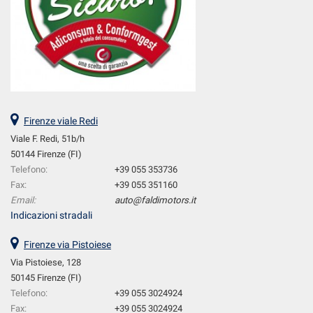
Firenze viale Redi
Viale F. Redi, 51b/h
50144 Firenze (FI)
Telefono:
+39 055 353736
Fax:
+39 055 351160
Email:
auto@faldimotors.it
Indicazioni stradali
Firenze via Pistoiese
Via Pistoiese, 128
50145 Firenze (FI)
Telefono:
+39 055 3024924
Fax:
+39 055 3024924