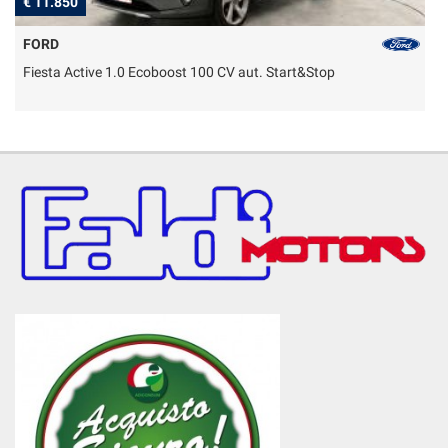
€ 11.850
€
FORD
Fiesta Active 1.0 Ecoboost 100 CV aut. Start&Stop
T